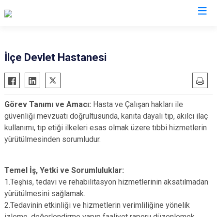
Antalya
İlçe Devlet Hastanesi
Akseki
Korkuteli
Alanya
Kumluca
Görev Tanımı ve Amacı:
Hasta ve Çalışan hakları ile
Elmalı
Manavgat
güvenliği mevzuatı doğrultusunda, kanıta dayalı tıp, akılcı ilaç
Finike
Serik
kullanımı, tıp etiği ilkeleri esas olmak üzere tıbbi hizmetlerin
Gazipaşa
Aksu
yürütülmesinden sorumludur.
Gündoğmuş
Döşemealtı
İbradı
Kepez
Temel İş, Yetki ve Sorumluluklar:
Demre
Konyaaltı
1.Teşhis, tedavi ve rehabilitasyon hizmetlerinin aksatılmadan
yürütülmesini sağlamak.
Kaş
Muratpaşa
2.Tedavinin etkinliği ve hizmetlerin verimliliğine yönelik
Kemer
izleme, değerlendirme yapıp faaliyet raporu düzenlemek.