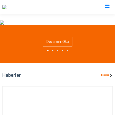
Antalya
Akseki
Korkuteli
Devamını Oku
Alanya
Kumluca
Elmalı
Manavgat
Finike
Serik
Gazipaşa
Aksu
Haberler
Tümü
Gündoğmuş
Döşemealtı
İbradı
Kepez
Demre
Konyaaltı
Kaş
Muratpaşa
Kemer