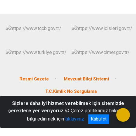
Resmi Gazete
Mevzuat Bilgi Sistemi
T.C.Kimlik No Sorgulama
Sizlere daha iyi hizmet verebilmek için sitemizde
Demirciler Mah. Hükümet Cad. Hükümet Konağı No:10, Akseki-
çerezlere yer veriyoruz
🍪 Çerez politikamız hakkında
Antalya
bilgi edinmek için
tıklayınız
Kabul et
0 242 678 1021